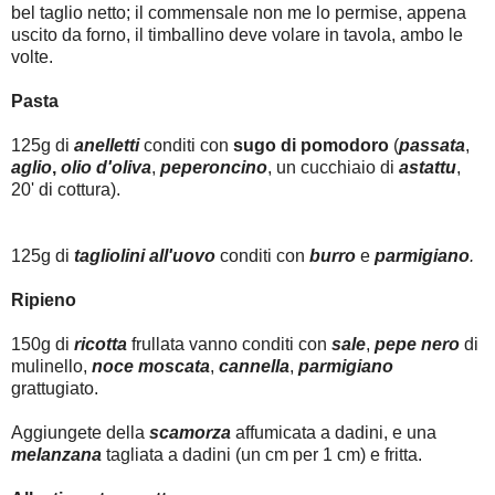
bel taglio netto; il commensale non me lo permise, appena
uscito da forno, il timballino deve volare in tavola, ambo le
volte.
Pasta
125g di
anelletti
conditi con
sugo di pomodoro
(
passata
,
aglio
,
olio d'oliva
,
peperoncino
,
un cucchiaio di
astattu
,
20' di cottura).
125g di
tagliolini all'uovo
conditi con
burro
e
parmigiano
.
Ripieno
150g di
ricotta
frullata vanno conditi con
sale
,
pepe
nero
di
mulinello,
noce moscata
,
cannella
,
parmigiano
grattugiato.
Aggiungete della
scamorza
affumicata a dadini, e una
melanzana
tagliata a dadini (un cm per 1 cm) e fritta.