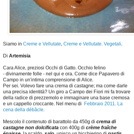
Siamo in
Creme e Vellutate
,
Creme e Vellutate. Vegetali
.
Di
Artemisia
Cara Alice, preziosi Occhi di Gatto. Occhio felino
- divinamente folle - nel qui e ora. Come dice Papavero di
Campo in un'intima comprensione di Alice.
Per sei. Volevo fare una crema di castagne; ma come darle
una precisa identità? Un giro a Campo dei Fiori mi fa trovare
della radice di prezzemolo e immaginare una base cremosa
e un cappello croccante. Nel menu di
Febbraio 2011. La
cena della débâcle.
Mescolo il contenuto di barattolo da 450g di
crema di
castagne non dolcificata
con 400g di
crème fraîche
épaisse
, la scaldo,
salo
, unisco un bicchierino di
pastis
.