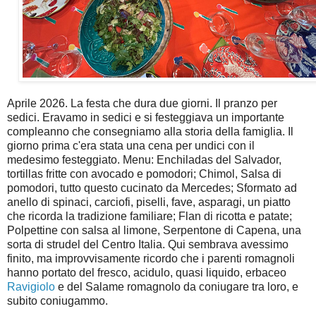
Aprile 2026. La festa che dura due giorni. Il pranzo per
sedici. Eravamo in sedici e si festeggiava un importante
compleanno che consegniamo alla storia della famiglia. Il
giorno prima c'era stata una cena per undici con il
medesimo festeggiato. Menu: Enchiladas del Salvador,
tortillas fritte con avocado e pomodori; Chimol, Salsa di
pomodori, tutto questo cucinato da Mercedes; Sformato ad
anello di spinaci, carciofi, piselli, fave, asparagi, un piatto
che ricorda la tradizione familiare; Flan di ricotta e patate;
Polpettine con salsa al limone, Serpentone di Capena, una
sorta di strudel del Centro Italia. Qui sembrava avessimo
finito, ma improvvisamente ricordo che i parenti romagnoli
hanno portato del fresco, acidulo, quasi liquido, erbaceo
Ravigiolo
e del Salame romagnolo da coniugare tra loro, e
subito coniugammo.