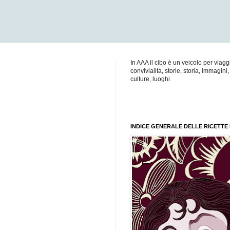
In AAA il cibo è un veicolo per viaggi
convivialità, storie, storia, immagini, 
culture, luoghi
INDICE GENERALE DELLE RICETTE 