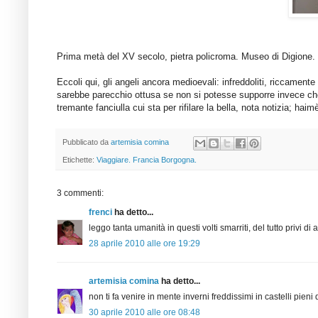
Prima metà del XV secolo, pietra policroma. Museo di Digione.
Eccoli qui, gli angeli ancora medioevali: infreddoliti, riccamen
sarebbe parecchio ottusa se non si potesse supporre invece che 
tremante fanciulla cui sta per rifilare la bella, nota notizia; haim
Pubblicato da
artemisia comina
Etichette:
Viaggiare. Francia Borgogna.
3 commenti:
frenci
ha detto...
leggo tanta umanità in questi volti smarriti, del tutto privi di
28 aprile 2010 alle ore 19:29
artemisia comina
ha detto...
non ti fa venire in mente inverni freddissimi in castelli pieni d
30 aprile 2010 alle ore 08:48