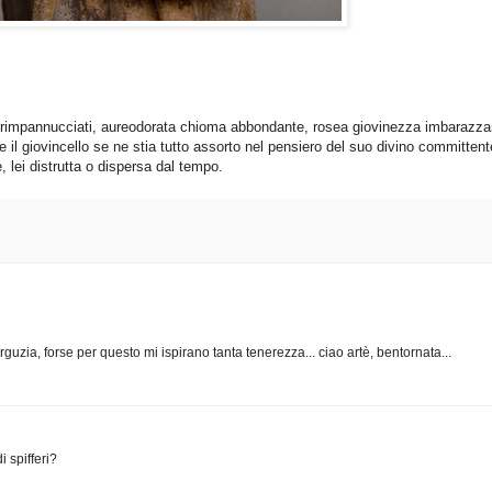
te rimpannucciati, aureodorata chioma abbondante, rosea giovinezza imbarazzant
il giovincello se ne stia tutto assorto nel pensiero del suo divino committent
è, lei distrutta o dispersa dal tempo.
 arguzia, forse per questo mi ispirano tanta tenerezza... ciao artè, bentornata...
i spifferi?